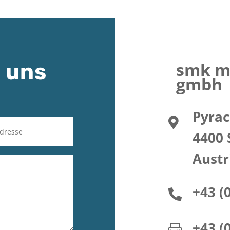
smk me
 uns
gmbh
Pyrac

4400 
Austr
+43 (

+43 (