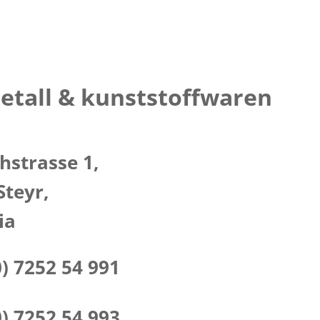
tall & kunststoffwaren
hstrasse 1,
Steyr,
ia
0) 7252 54 991
0) 7252 54 993