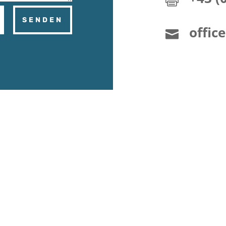

SENDEN
offic
