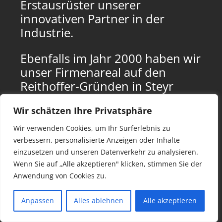
Erstausrüster unserer
innovativen Partner in der
Industrie.
Ebenfalls im Jahr 2000 haben wir
unser Firmenareal auf den
Reithoffer-Gründen in Steyr
durch Erwerb von Magna
Wir schätzen Ihre Privatsphäre
Austria auf etwa 20.000 m²
erweitert.
Wir verwenden Cookies, um Ihr Surferlebnis zu
verbessern, personalisierte Anzeigen oder Inhalte
Seither erweitern und
einzusetzen und unseren Datenverkehr zu analysieren.
Wenn Sie auf „Alle akzeptieren" klicken, stimmen Sie der
modernisieren wir laufend
Anwendung von Cookies zu.
Gebäude und Produktionshallen
– darunter behutsam
Anpassen
Alles ablehnen
Alle akzeptieren
restaurierte historische